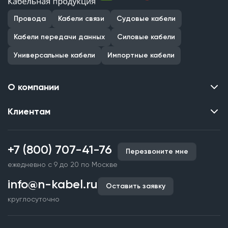
Провода
Кабели связи
Судовые кабели
Кабели передачи данных
Силовые кабели
Универсальные кабели
Импортные кабели
О компании
Клиентам
Контакты
О нас
Каталог
Наши объекты
+7 (800) 707-41-76
Перезвоните мне
Производство кабельной продукции
Партнерство
ежедневно с 9 до 20 по Москве
Срочное изготовление
Документы и реквизиты
info@n-kabel.ru
Оплата и доставка
Оставить заявку
Сертификаты
круглосуточно
Гарантия качества
Вакансии
Страхование