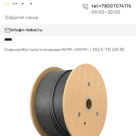
tel:+78007074176
09:00–20:00
Другой город
info@n-kabel.ru
Главная
Каталог
сечению
NYM-J
NYM-J 3X2,5/TR GR RE