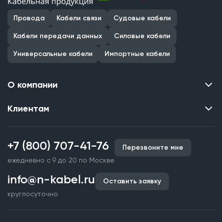
Провода
Кабели связи
Судовые кабели
Кабели передачи данных
Силовые кабели
Универсальные кабели
Импортные кабели
О компании
Клиентам
Контакты
О нас
Каталог
Наши объекты
+7 (800) 707-41-76
Перезвоните мне
Производство кабельной продукции
Партнерство
ежедневно с 9 до 20 по Москве
Срочное изготовление
Документы и реквизиты
info@n-kabel.ru
Оплата и доставка
Оставить заявку
Сертификаты
круглосуточно
Гарантия качества
Вакансии
Страхование