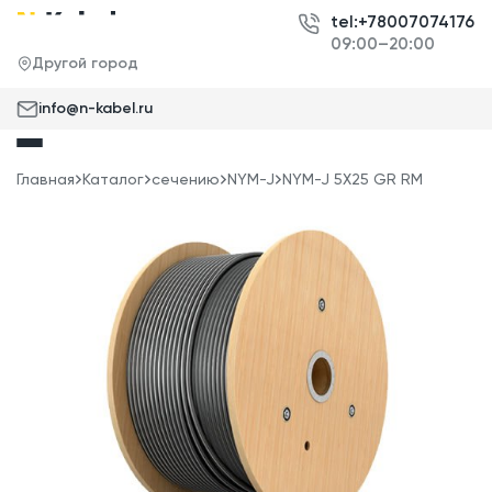
tel:+78007074176
09:00–20:00
Другой город
info@n-kabel.ru
Главная
Каталог
сечению
NYM-J
NYM-J 5X25 GR RM