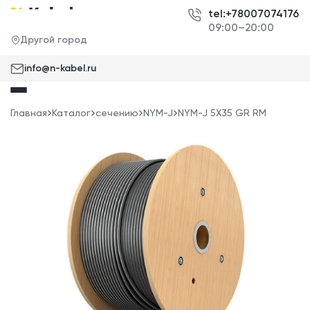
tel:+78007074176
09:00–20:00
Другой город
info@n-kabel.ru
Главная
Каталог
сечению
NYM-J
NYM-J 5X35 GR RM