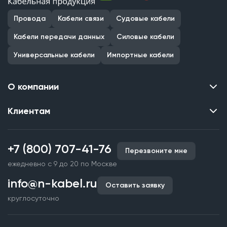
Провода
Кабели связи
Судовые кабели
Кабели передачи данных
Силовые кабели
Универсальные кабели
Импортные кабели
О компании
Клиентам
Контакты
О нас
Каталог
Наши объекты
+7 (800) 707-41-76
Перезвоните мне
Производство кабельной продукции
Партнерство
ежедневно с 9 до 20 по Москве
Срочное изготовление
Документы и реквизиты
info@n-kabel.ru
Оплата и доставка
Оставить заявку
Сертификаты
круглосуточно
Гарантия качества
Вакансии
Страхование