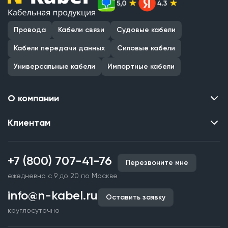
Провода
Кабели связи
Судовые кабели
Кабели передачи данных
Силовые кабели
Универсальные кабели
Импортные кабели
О компании
Клиентам
Контакты
О нас
Каталог
Наши объекты
+7 (800) 707-41-76
Перезвоните мне
Производство кабельной продукции
Партнерство
ежедневно с 9 до 20 по Москве
Срочное изготовление
Документы и реквизиты
info@n-kabel.ru
Оплата и доставка
Оставить заявку
Сертификаты
круглосуточно
Гарантия качества
Вакансии