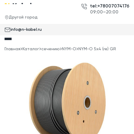
tel:+78007074176
09:00–20:00
Другой город
info@n-kabel.ru
Главная
Каталог
сечению
NYM-O
NYM-O 5x4 (re) GR