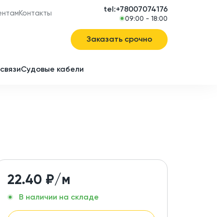
tel:+78007074176
ентам
Контакты
09:00 - 18:00
Заказать срочно
связи
Судовые кабели
в
ие
22.40
₽/м
В наличии на складе