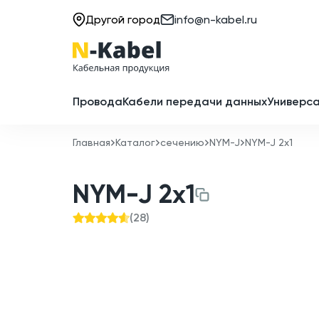
Другой город
info@n-kabel.ru
Провода
Кабели передачи данных
Универса
Главная
Каталог
сечению
NYM-J
NYM-J 2х1
NYM-J 2х1
(
28
)