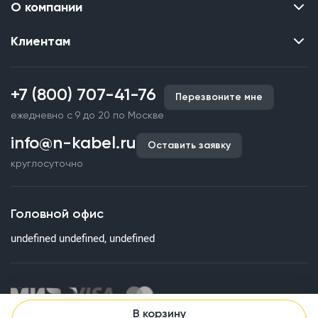
О компании
Клиентам
Контакты
О нас
Каталог
Наши объекты
+7 (800) 707-41-76
Перезвоните мне
Производство кабельной продукции
Партнерство
ежедневно с 9 до 20 по Москве
Срочное изготовление
Документы и реквизиты
info@n-kabel.ru
Оплата и доставка
Оставить заявку
Сертификаты
круглосуточно
Гарантия качества
Вакансии
Страхование
Склады
Головной офис
Статьи
undefined undefined, undefined
Вопросы и ответы
В корзину