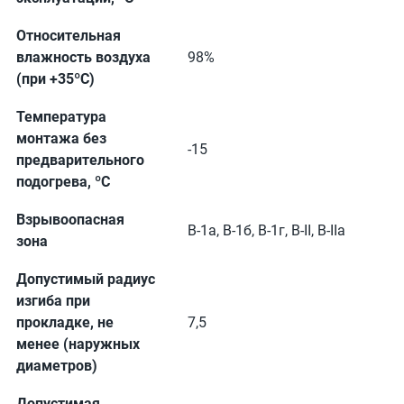
Относительная
влажность воздуха
98%
(при +35ºС)
Температура
монтажа без
-15
предварительного
подогрева, ºС
Взрывоопасная
В-1а, В-1б, В-1г, В-II, В-IIа
зона
Допустимый радиус
изгиба при
прокладке, не
7,5
менее (наружных
диаметров)
Допустимая