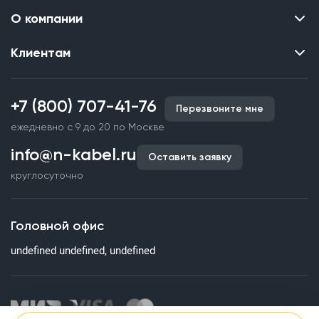
О компании
Клиентам
Контакты
О нас
Каталог
Наши объекты
+7 (800) 707-41-76
Перезвоните мне
Производство кабельной продукции
Партнерство
ежедневно с 9 до 20 по Москве
Срочное изготовление
Документы и реквизиты
info@n-kabel.ru
Оплата и доставка
Оставить заявку
Сертификаты
круглосуточно
Гарантия качества
Вакансии
Страхование
Склады
Головной офис
Статьи
undefined undefined, undefined
Вопросы и ответы