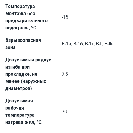
Температура
монтажа без
-15
предварительного
подогрева, ºС
Взрывоопасная
В-1а, В-1б, В-1г, В-II, В-IIа
зона
Допустимый радиус
изгиба при
прокладке, не
7,5
менее (наружных
диаметров)
Допустимая
рабочая
70
температура
нагрева жил, ºС