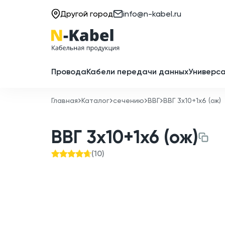
Другой город
info@n-kabel.ru
Провода
Кабели передачи данных
Универса
Главная
Каталог
сечению
ВВГ
ВВГ 3х10+1х6 (ож)
ВВГ 3х10+1х6 (ож)
(
10
)