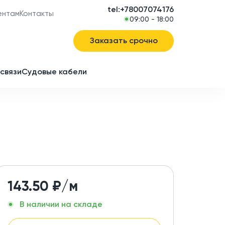
tel:+78007074176
ентам
Контакты
09:00 - 18:00
Заказать срочно
связи
Судовые кабели
в
ие
143.50
₽/м
В наличии на складе