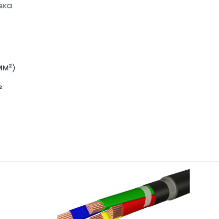
вка
мм²)
²