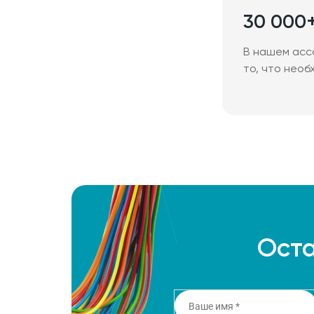
30 000
В нашем асс
то, что необ
Оста