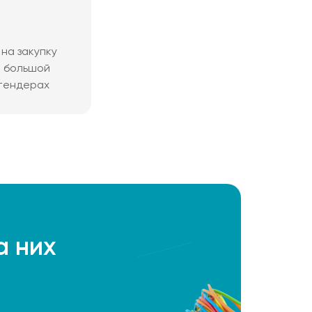
на закупку
м большой
 тендерах
а них