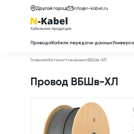
Другой город
info@n-kabel.ru
Провода
Кабели передачи данных
Универса
Главная
Каталог
сечению
ВБШв-ХЛ
Провод
ВБШв-ХЛ