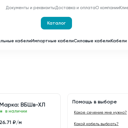
Документы и реквизиты
Доставка и оплата
О компании
Кли
Каталог
Оплата и доставка
Наши сертификаты
льные кабели
Импортные кабели
Силовые кабели
Кабели 
Мы являемся
поставщиками для
Срочное изготовление
отечественных
заводов-изготовителей
Принимаем заявки 24 часа 
сутки
Партнерство
Получить спецпредложен
Помощь в выборе
Марка:
ВБШв-ХЛ
в наличии
Какое сечение мне нужно?
26.71
₽/м
Какой кабель выбрать?