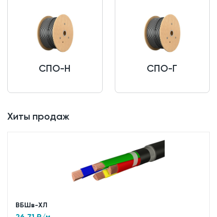
СПО-Н
СПО-Г
Хиты продаж
ВБШв-ХЛ
26.71
₽/м