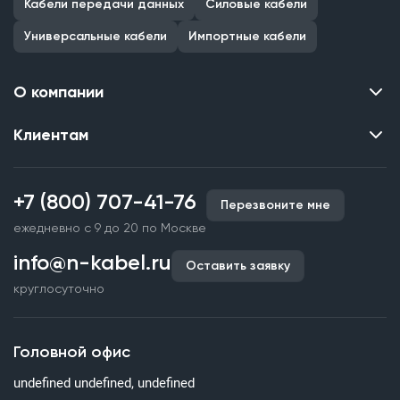
Кабели передачи данных
Силовые кабели
Универсальные кабели
Импортные кабели
О компании
Клиентам
Контакты
О нас
Каталог
Наши объекты
+7 (800) 707-41-76
Перезвоните мне
Производство кабельной продукции
Партнерство
ежедневно с 9 до 20 по Москве
Срочное изготовление
Документы и реквизиты
info@n-kabel.ru
Оплата и доставка
Оставить заявку
Сертификаты
круглосуточно
Гарантия качества
Вакансии
Страхование
Склады
Головной офис
Статьи
undefined undefined, undefined
Вопросы и ответы