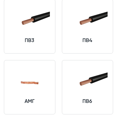
ПВ3
ПВ4
АМГ
ПВ6