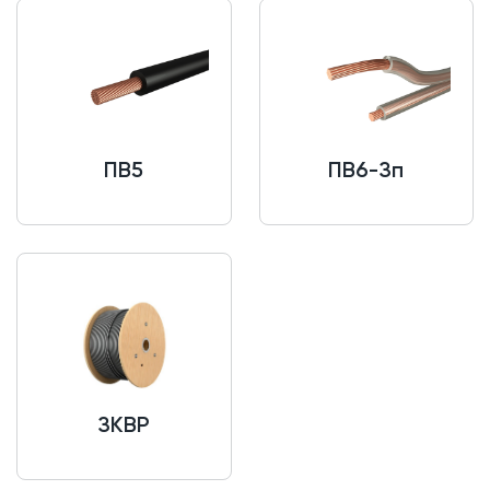
ПВ5
ПВ6-Зп
ЗКВР