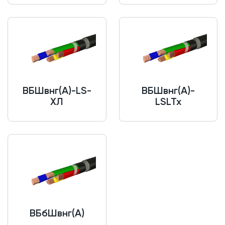
ВБШвнг(A)-LS-
ВБШвнг(A)-
ХЛ
LSLTx
ВБбШвнг(A)