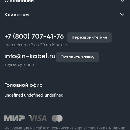
О компании
Клиентам
Контакты
О нас
Каталог
Наши объекты
+7 (800) 707-41-76
Перезвоните мне
Производство кабельной продукции
Партнерство
ежедневно с 9 до 20 по Москве
Срочное изготовление
Документы и реквизиты
info@n-kabel.ru
Оплата и доставка
Оставить заявку
Сертификаты
круглосуточно
Гарантия качества
Вакансии
Страхование
Склады
Головной офис
Статьи
undefined undefined, undefined
Вопросы и ответы
Информация на сайте о технических характеристиках, наличии