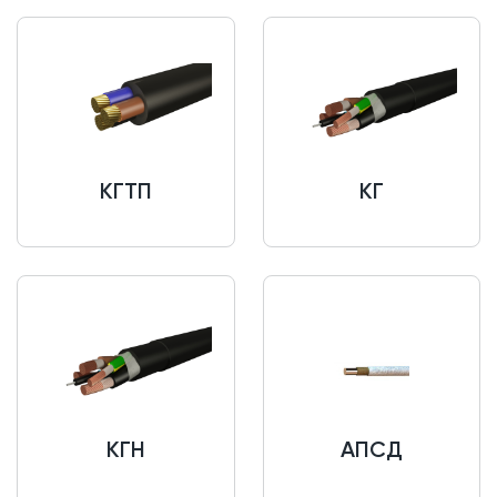
КГТП
КГ
КГН
АПСД