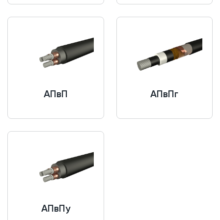
АПвП
АПвПг
АПвПу