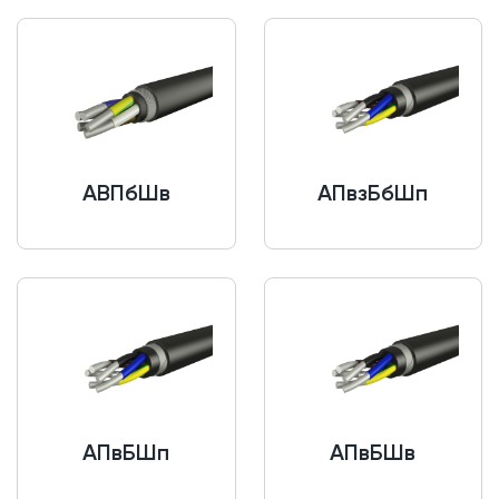
АВПбШв
АПвзБбШп
АПвБШп
АПвБШв