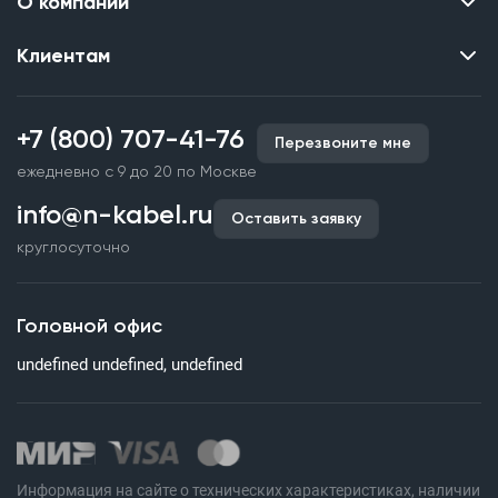
О компании
Клиентам
Контакты
О нас
Каталог
Наши объекты
+7 (800) 707-41-76
Перезвоните мне
Производство кабельной продукции
Партнерство
ежедневно с 9 до 20 по Москве
Срочное изготовление
Документы и реквизиты
info@n-kabel.ru
Оплата и доставка
Оставить заявку
Сертификаты
круглосуточно
Гарантия качества
Вакансии
Страхование
Склады
Головной офис
Статьи
undefined undefined, undefined
Вопросы и ответы
Информация на сайте о технических характеристиках, наличии