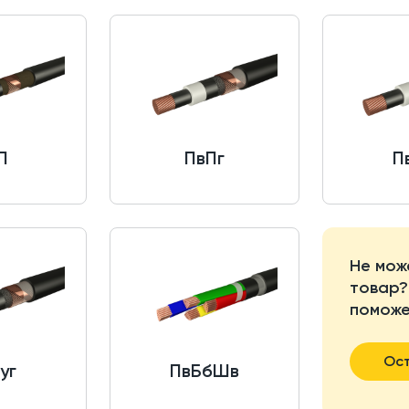
П
ПвПг
П
Не мож
товар?
поможе
Ост
уг
ПвБбШв