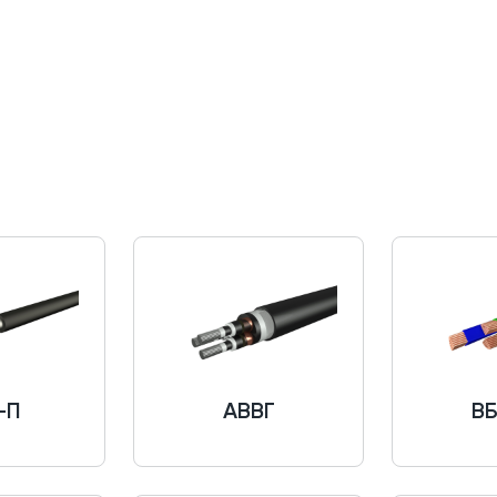
-П
АВВГ
В