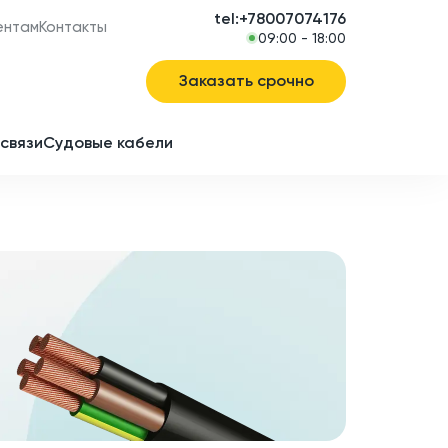
tel:+78007074176
ентам
Контакты
09:00 - 18:00
Заказать срочно
связи
Судовые кабели
в
ие