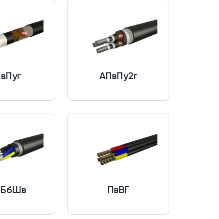
вПуг
АПвПу2г
вБбШв
ПвВГ