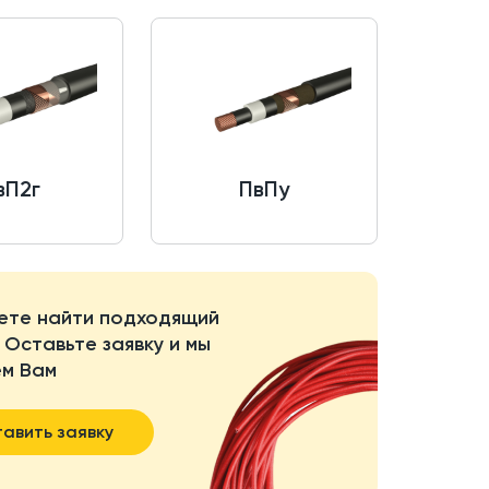
вП2г
ПвПу
ете найти подходящий
 Оставьте заявку и мы
м Вам
авить заявку