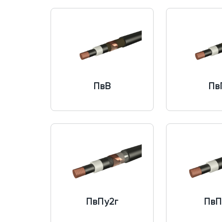
ПвВ
Пв
ПвПу2г
ПвП