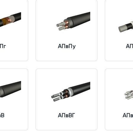
Пг
АПвПу
АП
вВ
АПвВГ
АП