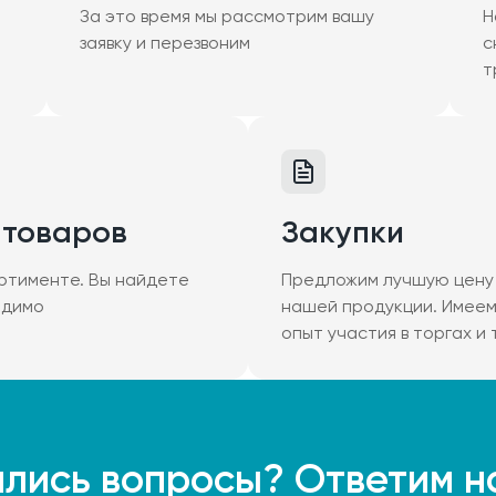
За это время мы рассмотрим вашу
Н
заявку и перезвоним
с
т
 товаров
Закупки
ртименте. Вы найдете
Предложим лучшую цену 
одимо
нашей продукции. Имее
опыт участия в торгах и
лись вопросы? Ответим н