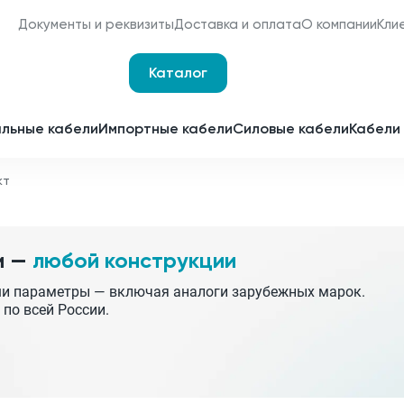
Документы и реквизиты
Доставка и оплата
О компании
Кли
Каталог
Оплата и доставка
Наши сертификаты
льные кабели
Импортные кабели
Силовые кабели
Кабели 
Мы являемся
поставщиками для
кт
Срочное изготовление
отечественных
заводов-изготовителей
Принимаем заявки 24 часа 
сутки
и —
любой конструкции
Партнерство
Получить спецпредложен
ши параметры — включая аналоги зарубежных марок.
 по всей России.