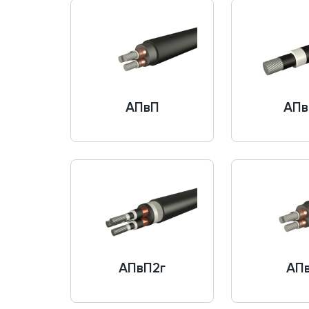
АПвП
АПв
АПвП2г
АП