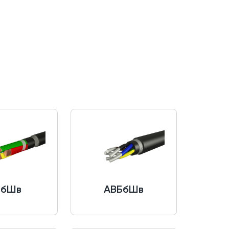
БбШв
АВБбШв