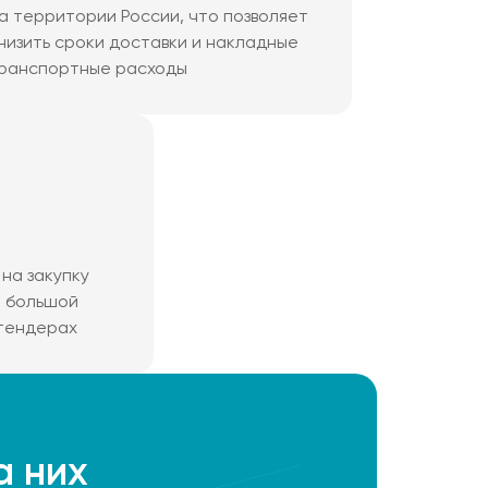
а территории России, что позволяет
низить сроки доставки и накладные
ранспортные расходы
на закупку
м большой
 тендерах
а них