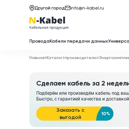
Другой город
info@n-kabel.ru
Провода
Кабели передачи данных
Универса
Главная
Каталог
производителю
Энергокомпле
Сделаем кабель за 2 недел
Подберём или произведём кабель под ва
Быстро, с гарантией качества и доставкой
Заказать с
10%
выгодой