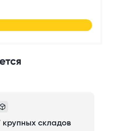
7.50
₽/
в нали
ется
7 крупных складов