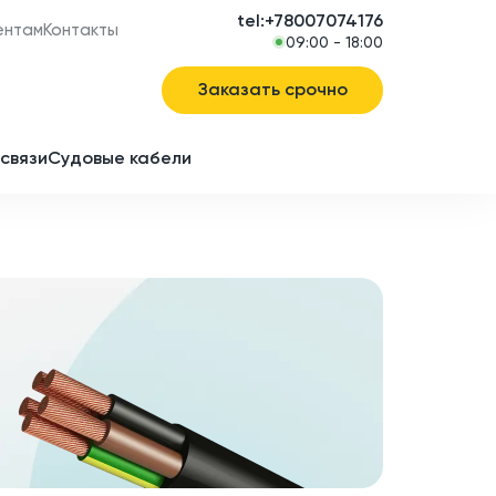
tel:+78007074176
ентам
Контакты
09:00 - 18:00
Заказать срочно
связи
Судовые кабели
в
ие