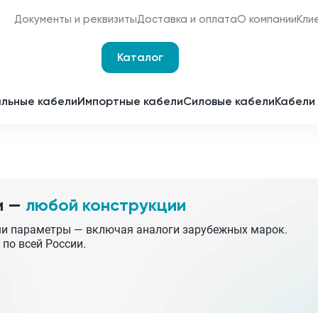
Документы и реквизиты
Доставка и оплата
О компании
Кли
Каталог
Оплата и доставка
Наши сертификаты
льные кабели
Импортные кабели
Силовые кабели
Кабели 
Мы являемся
поставщиками для
Срочное изготовление
отечественных
заводов-изготовителей
Принимаем заявки 24 часа 
сутки
и —
любой конструкции
Партнерство
Получить спецпредложен
ши параметры — включая аналоги зарубежных марок.
 по всей России.