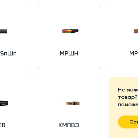
уБпШп
МРШН
М
Не мож
товар?
поможе
Ост
ПВ
КМПВЭ