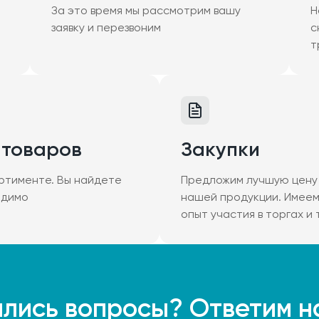
За это время мы рассмотрим вашу
Н
заявку и перезвоним
с
т
 товаров
Закупки
ртименте. Вы найдете
Предложим лучшую цену 
одимо
нашей продукции. Имее
опыт участия в торгах и
лись вопросы? Ответим н