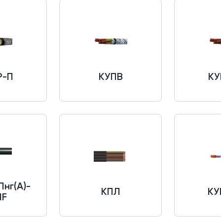
Р-П
КУПВ
КУ
нг(A)-
КПЛ
КУ
HF