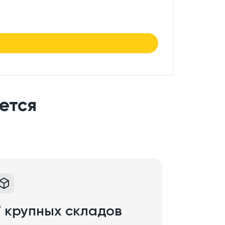
7.50
₽/
в нали
ется
7 крупных складов