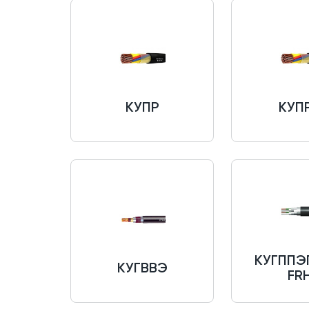
КУПР
КУП
КУГППЭП
КУГВВЭ
FR