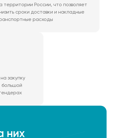
а территории России, что позволяет
низить сроки доставки и накладные
ранспортные расходы
на закупку
м большой
 тендерах
а них