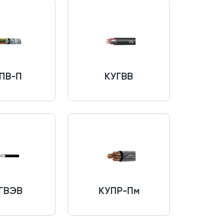
ПВ-П
КУГВВ
ГВЭВ
КУПР-Пм