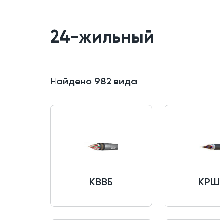
24-жильный
Найдено
982
вида
КВВБ
КРШ