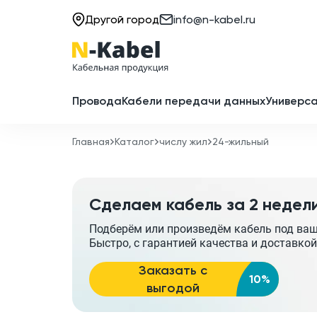
Другой город
info@n-kabel.ru
Провода
Кабели передачи данных
Универса
Главная
Каталог
числу жил
24-жильный
Сделаем кабель за 2 недел
Подберём или произведём кабель под ва
Быстро, с гарантией качества и доставкой
Заказать с
10%
выгодой