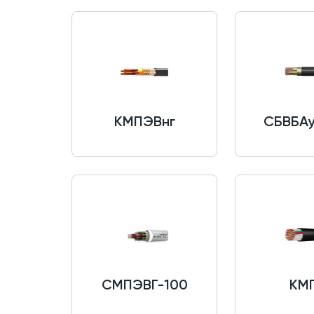
КМПЭВнг
СБВБА
СМПЭВГ-100
КМ