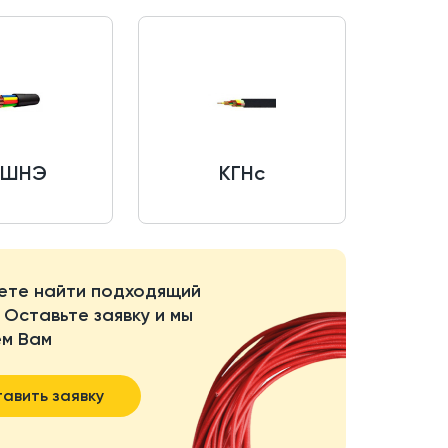
РШНЭ
КГНс
ете найти подходящий
 Оставьте заявку и мы
м Вам
авить заявку