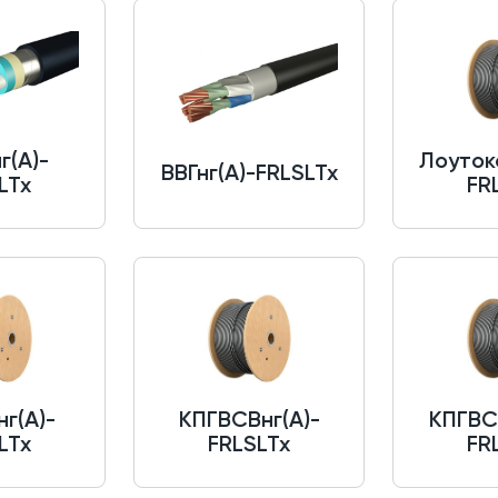
г(A)-
Лоутокс
ВВГнг(A)-FRLSLTx
LTx
FR
г(A)-
КПГВСВнг(A)-
КПГВС
LTx
FRLSLTx
FR