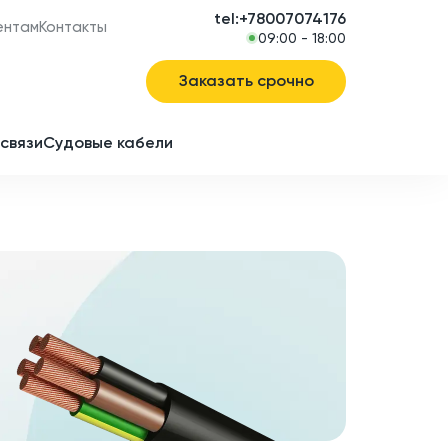
tel:+78007074176
ентам
Контакты
09:00 - 18:00
Заказать срочно
связи
Судовые кабели
в
ие