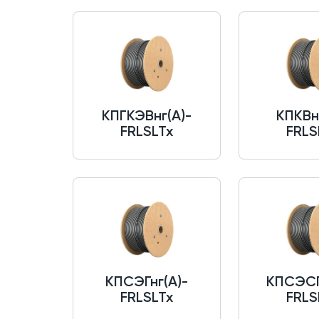
КПГКЭВнг(A)-
КПКВн
FRLSLTx
FRLS
КПСЭГнг(A)-
КПСЭСГ
FRLSLTx
FRLS