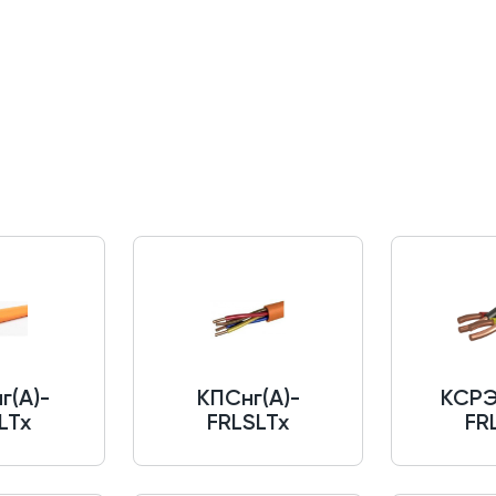
г(A)-
КПСнг(A)-
КСРЭ
LTx
FRLSLTx
FR