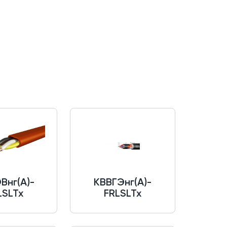
Внг(A)-
КВВГЭнг(A)-
LSLTx
FRLSLTx