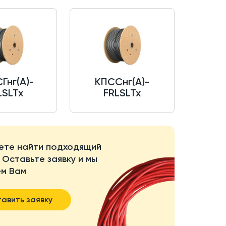
Гнг(A)-
КПССнг(A)-
LSLTx
FRLSLTx
ете найти подходящий
 Оставьте заявку и мы
м Вам
авить заявку