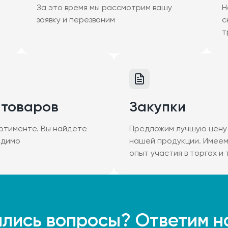
За это время мы рассмотрим вашу
Н
заявку и перезвоним
с
т
 товаров
Закупки
ртименте. Вы найдете
Предложим лучшую цену 
одимо
нашей продукции. Имее
опыт участия в торгах и
лись вопросы? Ответим н