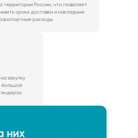
а территории России, что позволяет
низить сроки доставки и накладные
ранспортные расходы
на закупку
м большой
 тендерах
а них