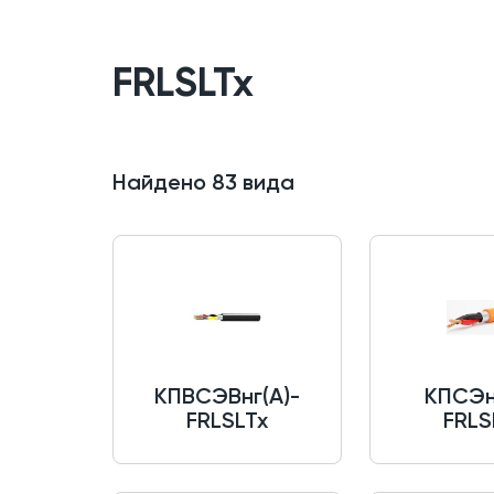
FRLSLTx
Найдено
83
вида
КПВСЭВнг(A)-
КПСЭн
FRLSLTx
FRLS