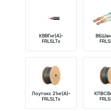
КВВГнг(A)-
ВБШвн
FRLSLTx
FRLS
Лоутокс 21нг(A)-
КПВСВн
FRLSLTx
FRLS