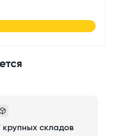
7.50
₽/
в нали
ется
7 крупных складов