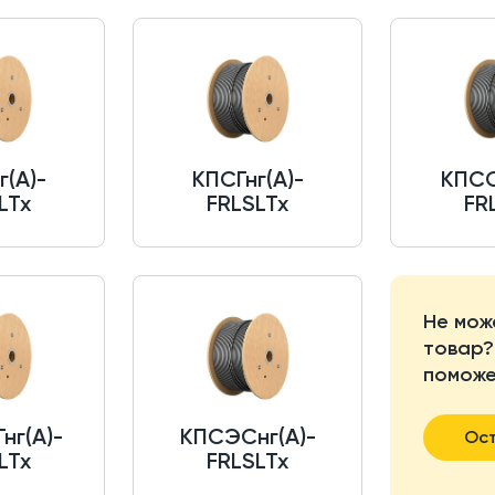
г(A)-
КПСГнг(A)-
КПСС
LTx
FRLSLTx
FR
Не мож
товар?
поможе
нг(A)-
КПСЭСнг(A)-
Ост
LTx
FRLSLTx