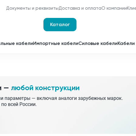
Документы и реквизиты
Доставка и оплата
О компании
Кли
Каталог
Оплата и доставка
Наши сертификаты
льные кабели
Импортные кабели
Силовые кабели
Кабели 
Мы являемся
поставщиками для
Срочное изготовление
отечественных
заводов-изготовителей
Принимаем заявки 24 часа 
сутки
и —
любой конструкции
Партнерство
Получить спецпредложен
ши параметры — включая аналоги зарубежных марок.
 по всей России.