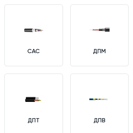
САС
ДПМ
ДПТ
ДПВ