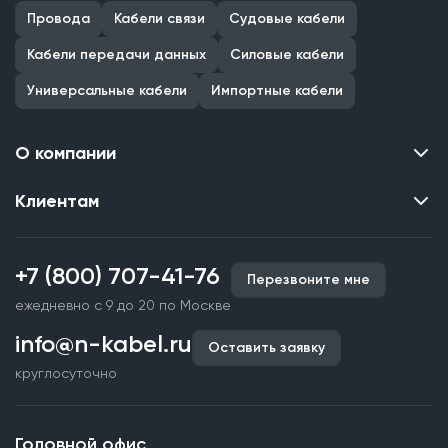
Провода
Кабели связи
Судовые кабели
Кабели передачи данных
Силовые кабели
Универсальные кабели
Импортные кабели
О компании
Клиентам
Контакты
О нас
Каталог
Наши объекты
+7 (800) 707-41-76
Перезвоните мне
Производство кабельной продукции
Партнерство
ежедневно с 9 до 20 по Москве
Срочное изготовление
Документы и реквизиты
info@n-kabel.ru
Оплата и доставка
Оставить заявку
Сертификаты
круглосуточно
Гарантия качества
Вакансии
Страхование
Склады
Головной офис
Статьи