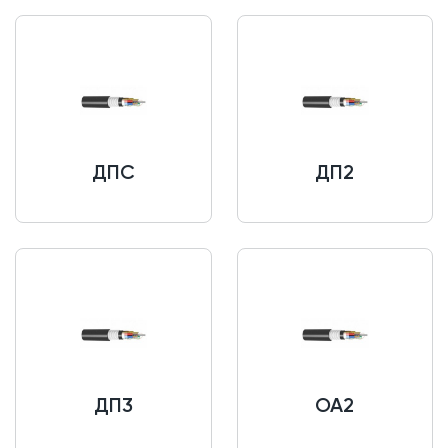
ДПС
ДП2
ДП3
ОА2