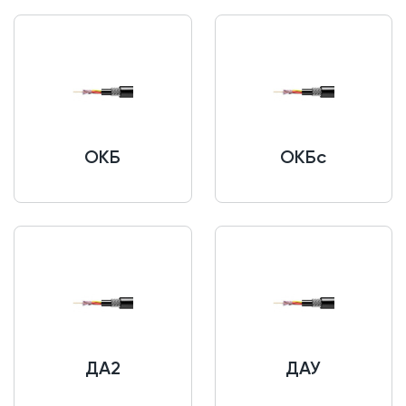
ОКБ
ОКБс
ДА2
ДАУ