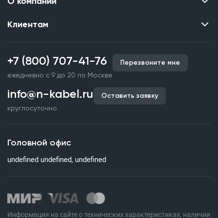
О компании
Клиентам
Контакты
О нас
Каталог
Наши объекты
+7 (800) 707-41-76
Перезвоните мне
Производство кабельной продукции
Партнерство
ежедневно с 9 до 20 по Москве
Срочное изготовление
Документы и реквизиты
info@n-kabel.ru
Оплата и доставка
Оставить заявку
Сертификаты
круглосуточно
Гарантия качества
Вакансии
Страхование
Склады
Головной офис
Статьи
undefined undefined, undefined
Вопросы и ответы
Информация на сайте о технических характеристиках, наличии