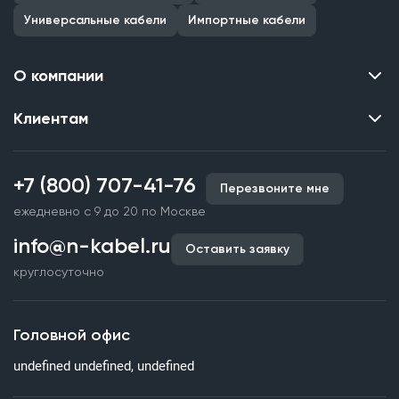
Универсальные кабели
Импортные кабели
О компании
Клиентам
Контакты
О нас
Каталог
Наши объекты
+7 (800) 707-41-76
Перезвоните мне
Производство кабельной продукции
Партнерство
ежедневно с 9 до 20 по Москве
Срочное изготовление
Документы и реквизиты
info@n-kabel.ru
Оплата и доставка
Оставить заявку
Сертификаты
круглосуточно
Гарантия качества
Вакансии
Страхование
Склады
Головной офис
Статьи
undefined undefined, undefined
Вопросы и ответы