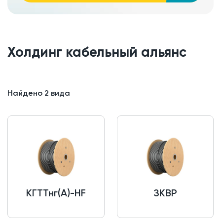
Холдинг кабельный альянс
Найдено
2
вида
КГТТнг(A)-HF
ЗКВР