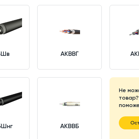
бШв
АКВВГ
АК
Не мож
товар?
поможе
Ост
бШнг
АКВВБ