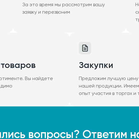
За это время мы рассмотрим вашу
Н
заявку и перезвоним
с
т
 товаров
Закупки
ртименте. Вы найдете
Предложим лучшую цену 
одимо
нашей продукции. Имее
опыт участия в торгах и
лись вопросы? Ответим н