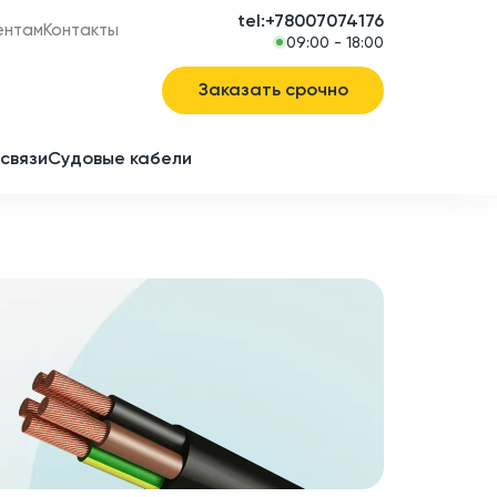
tel:+78007074176
ентам
Контакты
09:00 - 18:00
Заказать срочно
связи
Судовые кабели
в
ие