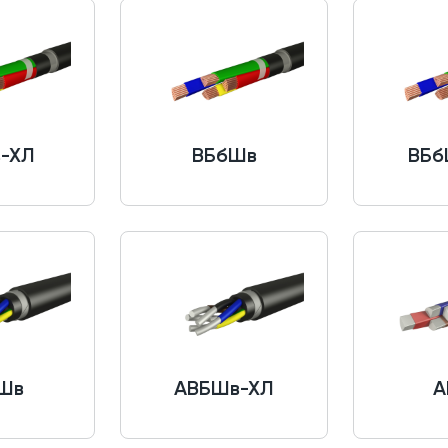
-ХЛ
ВБбШв
ВБб
Шв
АВБШв-ХЛ
А