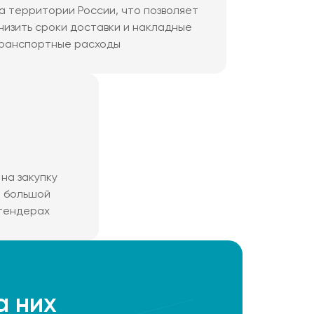
а территории России, что позволяет
низить сроки доставки и накладные
ранспортные расходы
на закупку
м большой
 тендерах
а них