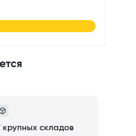
7.50
₽/
в нали
ется
7 крупных складов