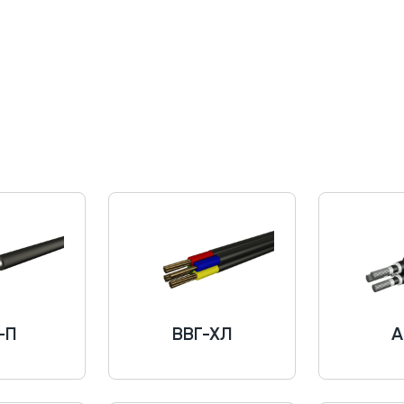
-П
ВВГ-ХЛ
А