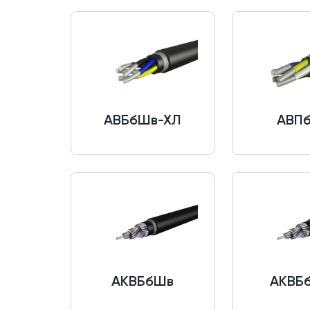
АВБбШв-ХЛ
АВП
АКВБбШв
АКВБ