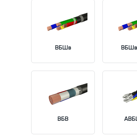
ВБШв
ВБШв
ВБВ
АВБ