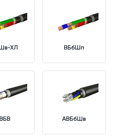
Шв-ХЛ
ВБбШп
ВБВ
АВБбШв