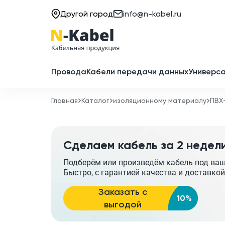
Другой город
info@n-kabel.ru
Провода
Кабели передачи данных
Универса
Главная
Каталог
изоляционному материалу
ПВХ
Сделаем кабель за 2 недел
Подберём или произведём кабель под ва
Быстро, с гарантией качества и доставкой
Заказать с
10%
выгодой