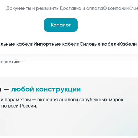
Документы и реквизиты
Доставка и оплата
О компании
Кли
Каталог
Оплата и доставка
Наши сертификаты
льные кабели
Импортные кабели
Силовые кабели
Кабели 
Мы являемся
поставщиками для
-пластикат
Срочное изготовление
отечественных
заводов-изготовителей
Принимаем заявки 24 часа 
сутки
и —
любой конструкции
Партнерство
Получить спецпредложен
ши параметры — включая аналоги зарубежных марок.
 по всей России.