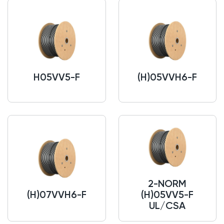
H05VV5-F
(H)05VVH6-F
2-NORM
(H)07VVH6-F
(H)05VV5-F
UL/CSA