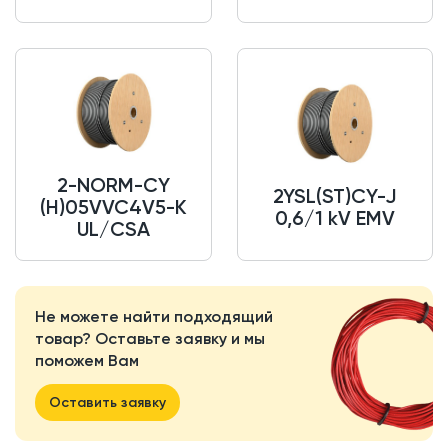
2-NORM-CY
2YSL(ST)CY-J
(H)05VVC4V5-K
0,6/1 kV EMV
UL/CSA
Не можете найти подходящий
товар? Оставьте заявку и мы
поможем Вам
Оставить заявку