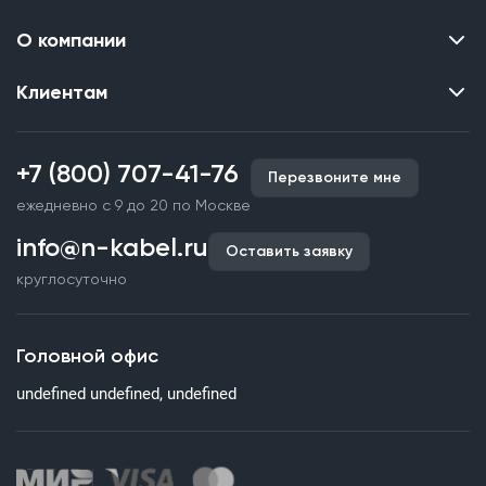
О компании
Клиентам
Контакты
О нас
Каталог
Наши объекты
+7 (800) 707-41-76
Перезвоните мне
Производство кабельной продукции
Партнерство
ежедневно с 9 до 20 по Москве
Срочное изготовление
Документы и реквизиты
info@n-kabel.ru
Оплата и доставка
Оставить заявку
Сертификаты
круглосуточно
Гарантия качества
Вакансии
Страхование
Склады
Головной офис
Статьи
undefined undefined, undefined
Вопросы и ответы