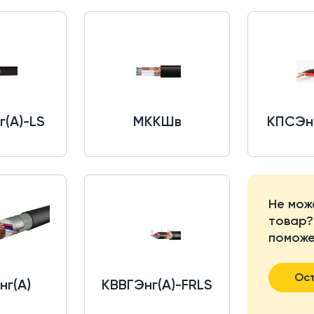
(A)-LS
МККШв
КПСЭнг
Не мож
товар?
поможе
Ост
нг(A)
КВВГЭнг(A)-FRLS