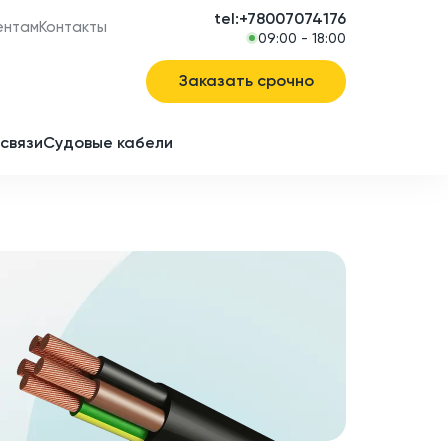
tel:+78007074176
ентам
Контакты
09:00 - 18:00
Заказать срочно
связи
Судовые кабели
в
ие