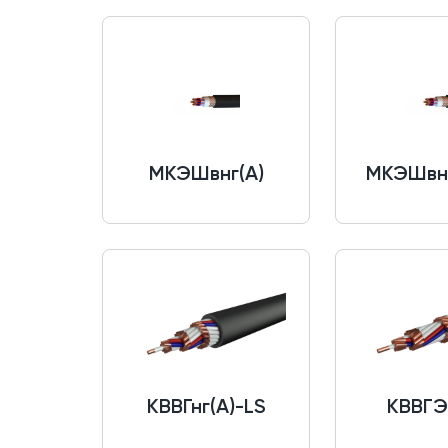
МКЭШвнг(A)
МКЭШвнг
КВВГнг(A)-LS
КВВГЭ