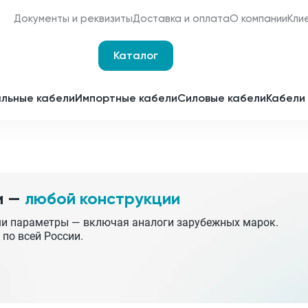
Документы и реквизиты
Доставка и оплата
О компании
Кли
Каталог
Оплата и доставка
Наши сертификаты
льные кабели
Импортные кабели
Силовые кабели
Кабели 
Мы являемся
поставщиками для
Срочное изготовление
отечественных
заводов-изготовителей
Принимаем заявки 24 часа 
сутки
и —
любой конструкции
Партнерство
Получить спецпредложен
ши параметры — включая аналоги зарубежных марок.
 по всей России.