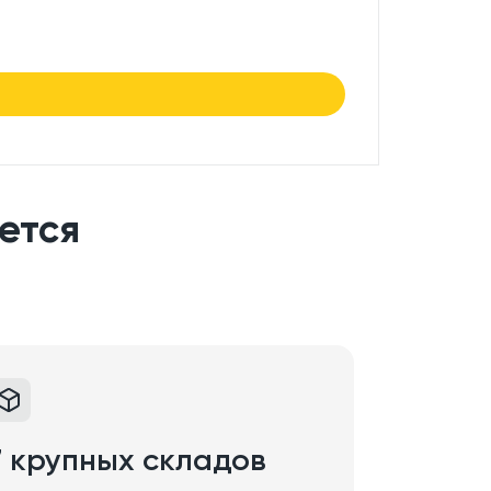
7.50
₽/
в нали
ется
7 крупных складов