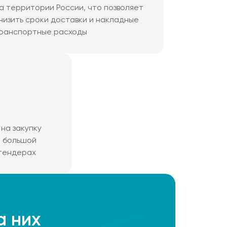
а территории России, что позволяет
низить сроки доставки и накладные
ранспортные расходы
на закупку
м большой
 тендерах
а них