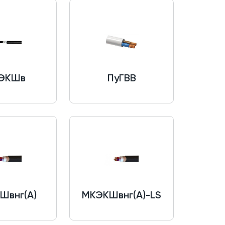
ЭКШв
ПуГВВ
Швнг(A)
МКЭКШвнг(A)-LS