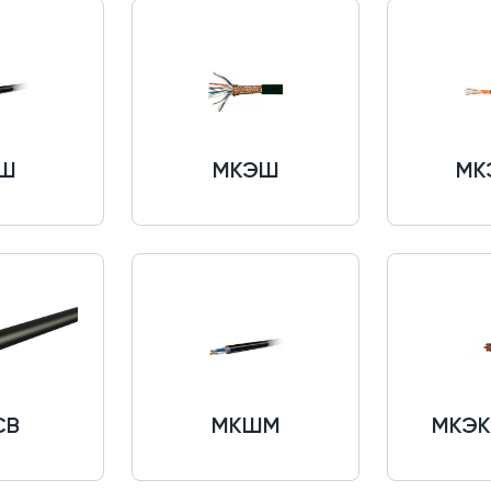
Ш
МКЭШ
МК
СВ
МКШМ
МКЭК