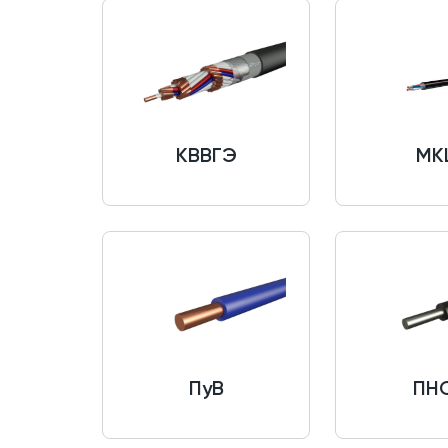
КВВГЭ
МК
ПуВ
ПН