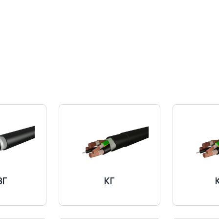
ВГ
КГ