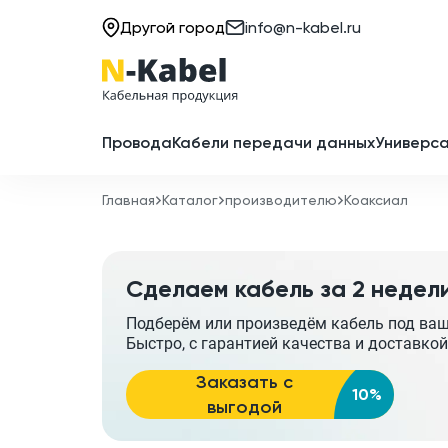
Другой город
info@n-kabel.ru
Провода
Кабели передачи данных
Универса
Главная
Каталог
производителю
Коаксиал
Сделаем кабель за 2 недел
Подберём или произведём кабель под ва
Быстро, с гарантией качества и доставкой
Заказать с
10%
выгодой