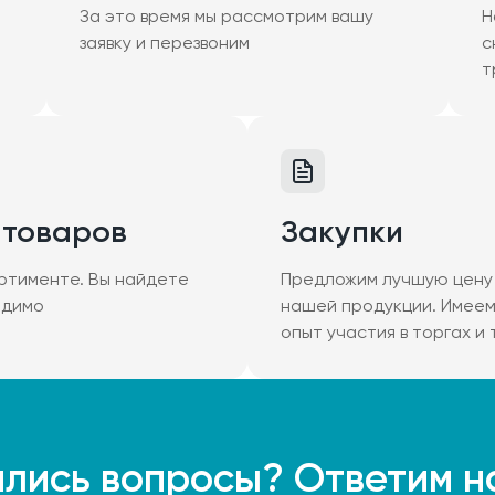
За это время мы рассмотрим вашу
Н
заявку и перезвоним
с
т
 товаров
Закупки
ртименте. Вы найдете
Предложим лучшую цену 
одимо
нашей продукции. Имее
опыт участия в торгах и
лись вопросы? Ответим н