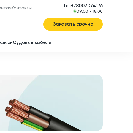
tel:+78007074176
ентам
Контакты
09:00 - 18:00
Заказать срочно
связи
Судовые кабели
в
ие