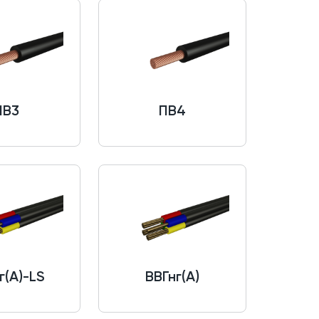
ПВ3
ПВ4
г(A)-LS
ВВГнг(A)