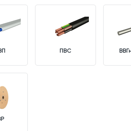
ВП
ПВС
ВВГн
ВР