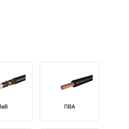
ПвВ
ПВА