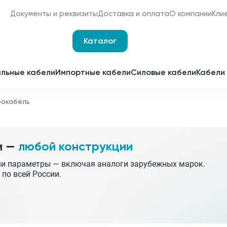
Документы и реквизиты
Доставка и оплата
О компании
Кли
Каталог
Оплата и доставка
Наши сертификаты
льные кабели
Импортные кабели
Силовые кабели
Кабели 
Мы являемся
поставщиками для
рокабель
Срочное изготовление
отечественных
заводов-изготовителей
Принимаем заявки 24 часа 
сутки
и —
любой конструкции
Партнерство
Получить спецпредложен
ши параметры — включая аналоги зарубежных марок.
 по всей России.