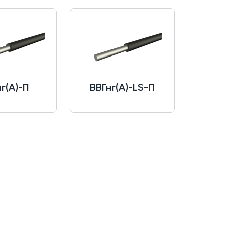
г(A)-П
ВВГнг(A)-LS-П