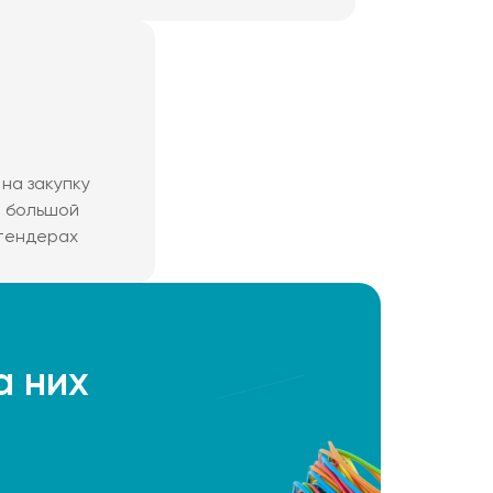
на закупку
м большой
 тендерах
а них