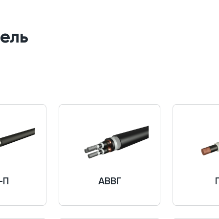
ель
-П
АВВГ