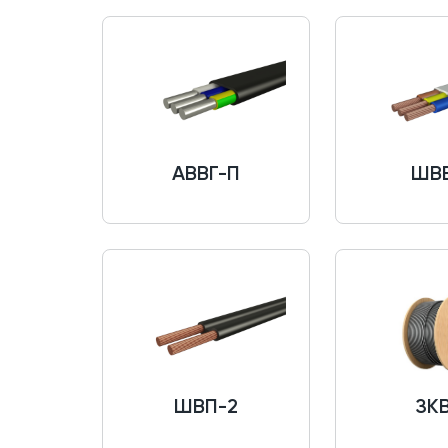
АВВГ-П
ШВ
ШВП-2
ЗК