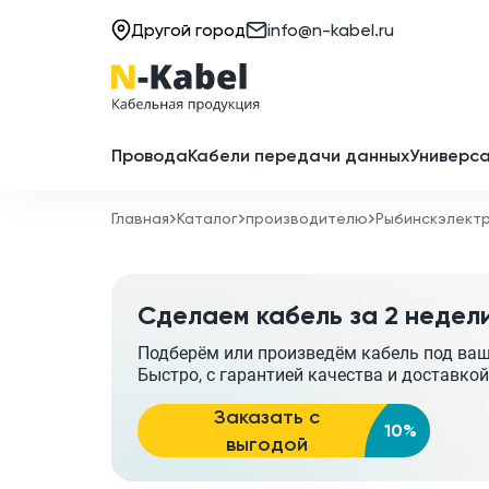
Другой город
info@n-kabel.ru
Провода
Кабели передачи данных
Универса
Главная
Каталог
производителю
Рыбинскэлект
Сделаем кабель за 2 недел
Подберём или произведём кабель под ва
Быстро, с гарантией качества и доставкой
Заказать с
10%
выгодой