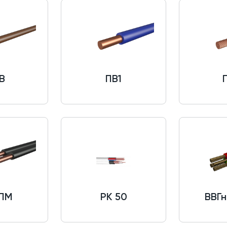
В
ПВ1
ПМ
РК 50
ВВГн