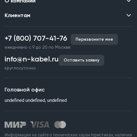
О компании
Клиентам
Контакты
О нас
Каталог
Наши объекты
+7 (800) 707-41-76
Перезвоните мне
Производство кабельной продукции
Партнерство
ежедневно с 9 до 20 по Москве
Срочное изготовление
Документы и реквизиты
info@n-kabel.ru
Оплата и доставка
Оставить заявку
Сертификаты
круглосуточно
Гарантия качества
Вакансии
Страхование
Склады
Головной офис
Статьи
undefined undefined, undefined
Вопросы и ответы
Информация на сайте о технических характеристиках, наличии