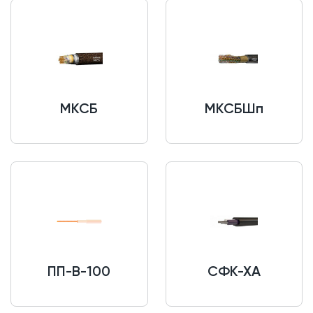
МКСБ
МКСБШп
ПП-В-100
СФК-ХА