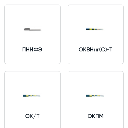
ПННФЭ
ОКВНнг(С)-Т
ОК/Т
ОКПМ