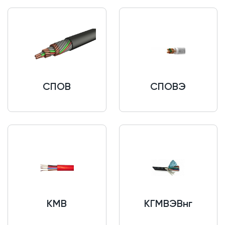
СПОВ
СПОВЭ
КМВ
КГМВЭВнг