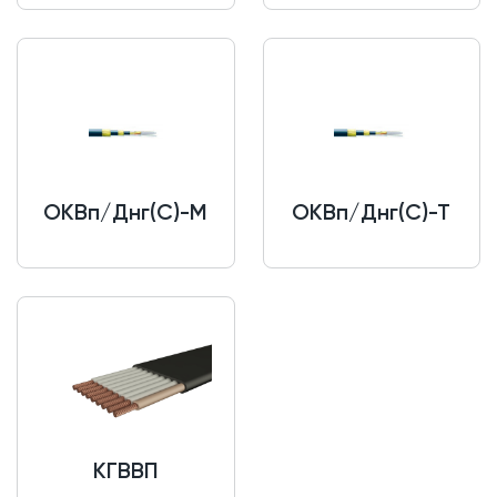
ОКВп/Днг(С)-М
ОКВп/Днг(С)-Т
КГВВП