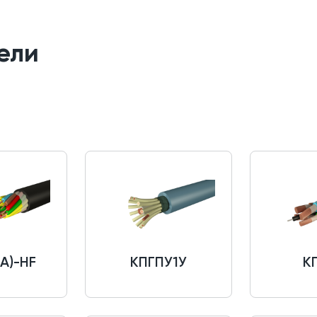
ели
(A)-HF
КПГПУ1У
К