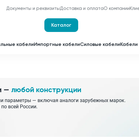
Документы и реквизиты
Доставка и оплата
О компании
Кли
Каталог
Оплата и доставка
Наши сертификаты
льные кабели
Импортные кабели
Силовые кабели
Кабели 
Мы являемся
поставщиками для
Срочное изготовление
отечественных
заводов-изготовителей
Принимаем заявки 24 часа 
сутки
и —
любой конструкции
Партнерство
Получить спецпредложен
ши параметры — включая аналоги зарубежных марок.
 по всей России.