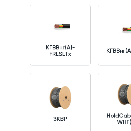
КГВВнг(A)-
КГВВнг(A
FRLSLTx
HoldCab
ЗКВР
WHF(