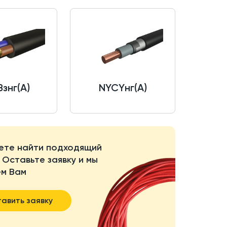
знг(A)
NYCYнг(A)
ете найти подходящий
 Оставьте заявку и мы
м Вам
авить заявку