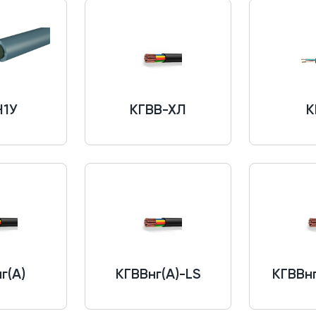
Н1У
КГВВ-ХЛ
К
г(A)
КГВВнг(A)-LS
КГВВнг