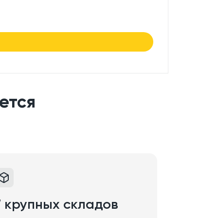
7.50
₽/
в нали
ется
7 крупных складов