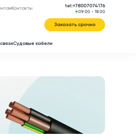
tel:+78007074176
ентам
Контакты
09:00 - 18:00
Заказать срочно
связи
Судовые кабели
в
ие