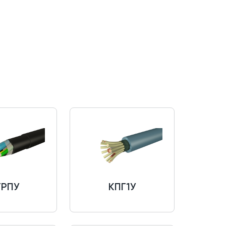
ГРПУ
КПГ1У