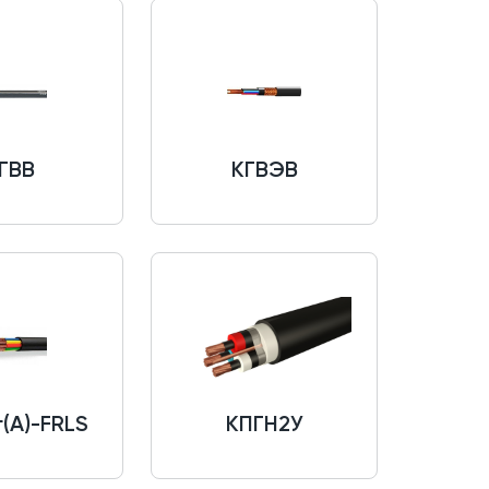
ГВВ
КГВЭВ
(A)-FRLS
КПГН2У