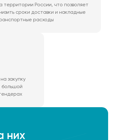
а территории России, что позволяет
низить сроки доставки и накладные
ранспортные расходы
на закупку
м большой
 тендерах
а них