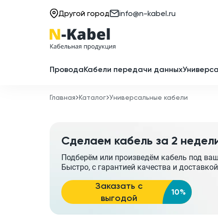
Другой город
info@n-kabel.ru
Провода
Кабели передачи данных
Универса
Главная
Каталог
Универсальные кабели
Сделаем кабель за 2 недел
Подберём или произведём кабель под ва
Быстро, с гарантией качества и доставкой
Заказать с
10%
выгодой