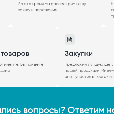
За это время мы рассмотрим вашу
Н
заявку и перезвоним
с
т
 товаров
Закупки
ртименте. Вы найдете
Предложим лучшую цену 
одимо
нашей продукции. Имее
опыт участия в торгах и
лись вопросы? Ответим н