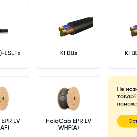
)-LSLTx
КГВВз
КГВВ
Не мож
товар?
поможе
 EPR LV
HoldCab EPR LV
Ост
AF)
WHF(A)