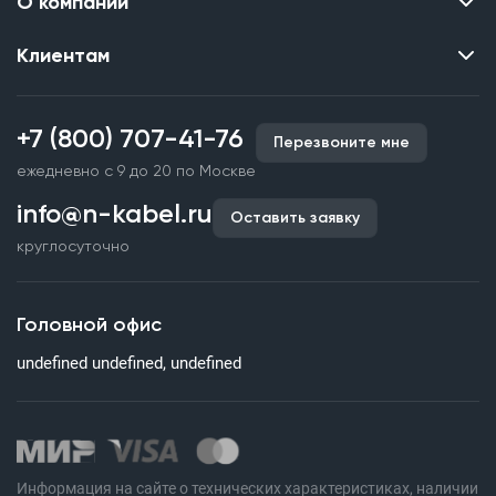
О компании
Клиентам
Контакты
О нас
Каталог
Наши объекты
+7 (800) 707-41-76
Перезвоните мне
Производство кабельной продукции
Партнерство
ежедневно с 9 до 20 по Москве
Срочное изготовление
Документы и реквизиты
info@n-kabel.ru
Оплата и доставка
Оставить заявку
Сертификаты
круглосуточно
Гарантия качества
Вакансии
Страхование
Склады
Головной офис
Статьи
undefined undefined, undefined
Вопросы и ответы
Информация на сайте о технических характеристиках, наличии