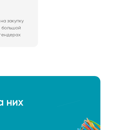
на закупку
м большой
 тендерах
а них