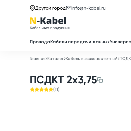
Другой город
info@n-kabel.ru
Провода
Кабели передачи данных
Универса
Главная
Каталог
Кабель высокочастотный
ПСДК
ПСДКТ 2x3,75
(
11
)