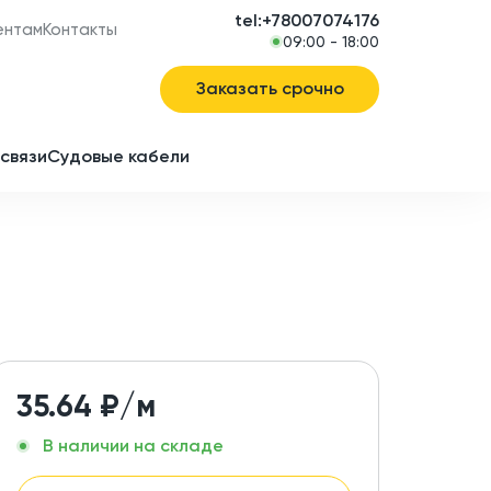
tel:+78007074176
ентам
Контакты
09:00 - 18:00
Заказать срочно
связи
Судовые кабели
в
ие
35.64
₽/м
В наличии на складе