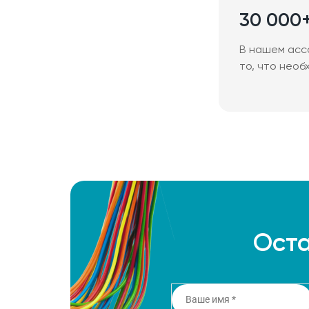
30 000
В нашем асс
то, что необ
Оста