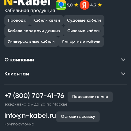
Провода
Кабели связи
Судовые кабели
Кабели передачи данных
Силовые кабели
Универсальные кабели
Импортные кабели
О компании
Клиентам
Контакты
О нас
Каталог
Наши объекты
+7 (800) 707-41-76
Перезвоните мне
Производство кабельной продукции
Партнерство
ежедневно с 9 до 20 по Москве
Срочное изготовление
Документы и реквизиты
info@n-kabel.ru
Оплата и доставка
Оставить заявку
Сертификаты
круглосуточно
Гарантия качества