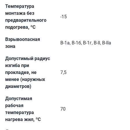
Температура
монтажа без
-15
предварительного
подогрева, ºС
Взрывоопасная
В-1а, В-1б, В-1г, В-II, В-IIа
зона
Допустимый радиус
изгиба при
прокладке, не
7,5
менее (наружных
диаметров)
Допустимая
рабочая
70
температура
нагрева жил, ºС