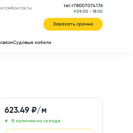
tel:+78007074176
ентам
Контакты
09:00 - 18:00
Заказать срочно
связи
Судовые кабели
в
ие
623.49
₽/м
В наличии на складе