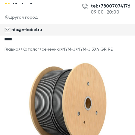
tel:+78007074176
09:00–20:00
Другой город
info@n-kabel.ru
Главная
Каталог
сечению
NYM-J
NYM-J 3X4 GR RE