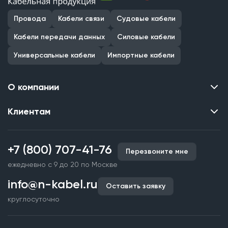
Провода
Кабели связи
Судовые кабели
Кабели передачи данных
Силовые кабели
Универсальные кабели
Импортные кабели
О компании
Клиентам
Контакты
О нас
Каталог
Наши объекты
+7 (800) 707-41-76
Перезвоните мне
Производство кабельной продукции
Партнерство
ежедневно с 9 до 20 по Москве
Срочное изготовление
Документы и реквизиты
info@n-kabel.ru
Оплата и доставка
Оставить заявку
Сертификаты
круглосуточно
Гарантия качества
Вакансии
Страхование